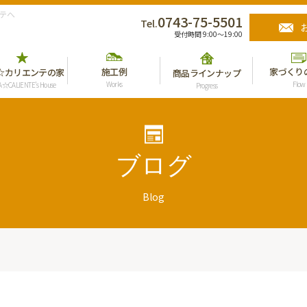
テへ
0743-75-5501
Tel.
受付時間 9:00〜19:00
施工例
家づくり
☆カリエンテの家
商品ラインナップ
Works
Flow
A☆CALIENTE’s House
Progress
ブログ
Blog