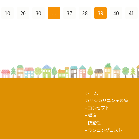
10
20
30
...
37
38
39
40
41
ホーム
カサ☆カリエンテの家
- コンセプト
- 構造
- 快適性
- ランニングコスト