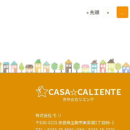
« 先頭
«
...
株式会社 モ リ
〒630-0215 奈良県生駒市東菜畑1丁目86-1
TEL：0743-75-5501 / FAX：0743-74-7321